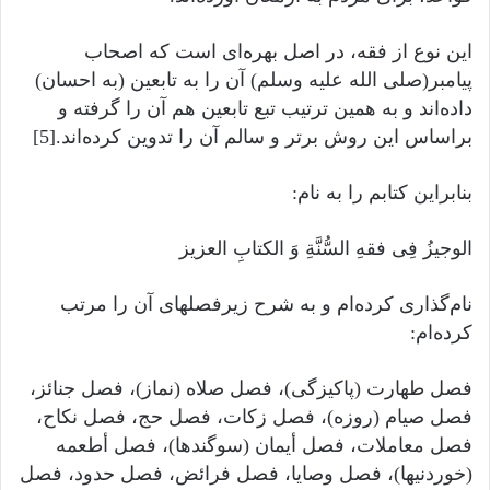
این نوع از فقه، در اصل بهره‌ای است که اصحاب
پیامبر(صلى الله عليه وسلم) آن را به تابعین (به احسان)
داده‌اند و به همین ترتیب تبع تابعین هم آن را گرفته و
براساس این روش برتر و سالم آن را تدوین کرده‌اند.[5]
بنابراین کتابم را به نام:
الوجیزُ فِی فقهِ السُّنَّةِ وَ الکتابِ العزیز
نام‌گذاری کرده‌ام و به شرح زیرفصلهای آن را مرتب
کرده‌ام:
فصل طهارت (پاکیزگی)، فصل صلاه (نماز)، فصل جنائز،
فصل صیام (روزه)، فصل زکات، فصل حج، فصل نکاح،
فصل معاملات، فصل أیمان (سوگندها)، فصل أطعمه
(خوردنیها)، فصل وصایا، فصل فرائض، فصل حدود، فصل