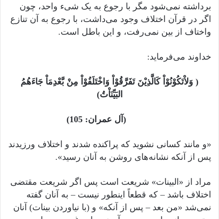
برداشته نمی‌شود مگر با رجوع به یک شیء واحد، چون
اگر در قرآن اختلاف وجود می‌داشت، با رجوع به آن تنازع
واختاف از بین نمی‌رفت، و این باطل است.
خداوند می‌فرماید:
( وَلاْتَکُوْنُوْاْ کَالَّذِیْنَ تَفَرَّقُوْاْ وَاخْتَلَفُوْاْ مِنْ بَّعْدِمَاْ جَاءَهُمُ
البَیِّنَاْتُ)
(آل عمران: 105)
«و مانند کسانی نشوید که پراکنده شدند و اختلاف ورزیدند
پس از آنکه نشانه‌های روشن به آنان رسید».
مراد از «البینات» شریعت است پس اگر شریعت مقتضی
اختلاف باشد – که قطعاً اینطور نیست – به آنان گفته
نمی‌شد «من بعد – پس از آنکه» و (با نیاوردن بینات) آنان