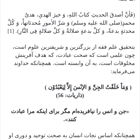
(فَأنَّ أصدقَ الحدیثِ کتابُ اللهِ، وَ خیرَ الهدیِ، هدیُ
محمدٍ(صلى الله عليه وسلم) وَ شرَّ الأمورِ مُحدثاتهاْ، وَ کُلَّ
محدثةٍ بدعةٌ، وَ کلَّ بدعةٍ ضلالةٌ وَ کلَّ ضلالةٍ فِی النَّارِ). [1]
بتحقیق علم فقه از بزرگترین و شریفترین علوم است،
چون علمی است که صحت عبادت، که هدف آفرینش
مخلوقات است، به آن وابسته است. همچنانکه خداوند
می‌فرماید:
( وَمَاْ خَلَقْتُ الجِنَّ وَ الإنْسَ إِلاَّ لِیَعْبُدُوْن )
(ذاریات: 56)
«جن و انس را نیافریده‌ام مگر برای اینکه مرا عبادت
کنند».
همچنانکه اساس نجات انسان به صحت توحید و دوری او