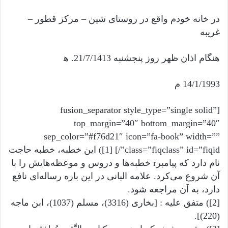
در خانه خودم واقع در روستای شین – مرکز قطور –
غریبه
هنگام اذان ظهر روز پنجشنبه 21/7/1413. ه‍
14/1/1993 م
[fusion_separator style_type=”single solid”
top_margin=”40″ bottom_margin=”40″
sep_color=”#f76d21″ icon=”fa-book” width=””
class=”fiqclass” id=”fiqid”/] [1]) این خطبه، خطبه حاجت
نام دارد که پیامبرr خطبه‌ها و دروس و موعظه‌هایش را با
آن شروع می‌کرد. علامه البانی در این باره رساله‌ای نافع
دارد، به آن مراجعه شود.
[2]) متفق علیه : [بخاری (3316)، مسلم (1037)، ابن ماجه
(220)].