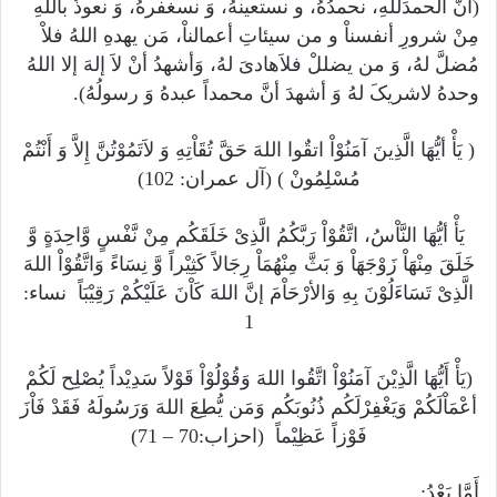
(انَّ الحمدَللهِ، نحمدُهُ، و نستعینهُ، وَ نسغفرهُ، وَ نعوذُ باللهِ
مِنْ شرورِ أنفسناْ و من سیئاتِ أعمالناْ، مَن یهدهِ اللهُ فلاْ
مُضلَّ لهُ، وَ من یضللْ فلاَهادیَ لهُ، وَأشهدُ أنْ لاَ إلهَ إلا اللهُ
وحدهُ لاشریکَ لهُ وَ أشهدَ أنَّ محمداً عبدهُ وَ رسولُهُ).
( یَأْ أیُّهَا الَّذِینَ آمَنُوْاْ اتقٌوا اللهَ حَقَّ تُقَاْتِهِ وَ لاَتَمُوْتُنَّ إِلاَّ وَ أَنْتُمْ
مُسْلِمُونْ ) (آل عمران: 102)
یَأْ أیُّهَا النَّاْسُ، اتَّقُوْاْ رَبَّکُمُ الَّذِیْ خَلَقَکُم مِنْ نَّفْسٍ وَّاحِدَةٍ وَّ
خَلَقَ مِنْهَاْ زَوْجَهَاْ وَ بَثَّ مِنْهُمَاْ رِجَالاً کَثِیْراً وَّ نِسَاءً وَاتَّقُوْاْ اللهَ
الَّذِیْ تَسَاءَلُوْنَ بِهِ وَالأرْحَاْمَ إنَّ اللهَ کَاْنَ عَلَیْکُمْ رَقِیْبَاً نساء:
1
(یَأْ أَیُّهَا الَّذِیْنَ آمَنُوْاْ اتَّقُوا اللهَ وَقُوْلُوْاْ قَوْلاً سَدِیْداً یُصْلِح لَکُمْ
أعْمَاْلَکُمْ وَیَغْفِرْلَکُم ذُنُوبَکُم وَمَن یُّطِعَ اللهَ وَرَسُولَهُ فَقَدْ فَاْزَ
فَوْزاً عَظِیْماً (احزاب:70 – 71)
أَمَّا بَعْدُ: