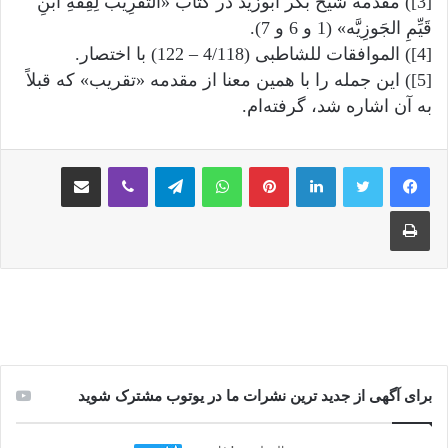
[3]) مقدمه شیخ بکر ابوزید در کتاب «التَّقرِیبُ لِفِقهِ ابنِ
قَیِّمِ الجَوزِیَّه» (1 و 6 و 7).
[4]) الموافقات للشاطبی (4/118 – 122) با اختصار.
[5]) این جمله را با همین معنا از مقدمه «تقریب» که قبلاً
به آن اشاره شد، گرفته‌ام.
لینکدین
‫پین‌ترست
واتس آپ
تلگرام
وایبر
اشتراک گذاری از طریق ایمیل
چاپ
برای آگهی از جدید ترین نشرات ما در یوتوب مشترک شوید