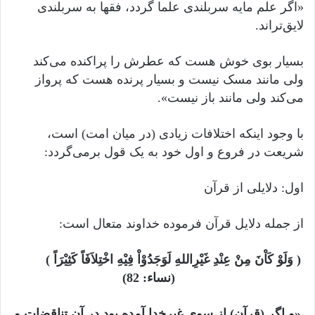
«اگر علم مایه سربلندی علما گردد، فقها به سربلندی
لایق‌تراند.
بسیار بوی خوش هست که عطرش را پراکنده می‌کند
ولی مانند مسک نیست و بسیار پرنده هست که پرواز
می‌کند ولی مانند باز نیست».
با وجود اینکه اختلافات زیادی (در میان امت) است،
شریعت در فروع و اول خود به یک قول برمی‌گردد:
اول: دلایلی از قرآن
از جمله دلایل قرآن فرموده خداوند متعال است:
( وَلَوْ کَاْنَ مِنْ عِنْدِ غَیْرِاللهِ لَوَجَدُوْاْ فِیْهِ اخْتِلاَفَاً کَثِیْرَاً )
(نساء: 82)
«و اگر (قرآن) از سوی غیرخدا آمده بود در آن تناقضات و