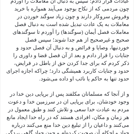
عبادات قرار دادم؛ سپس به دنبال آن معاملات را آوردم
چون مردمی که از نکاح بوجود می‌آیند همواره با خرید
وفروش سروکار دارند و چون زیاد سوگند خوردن در
معاملات به یک عادت تبدیل شده است به دنبال فصل
معاملات فصل أیمان (سوگندها) را آوردم تا سوگندهای
صحیح و غیرصحیح از هم جدا شوند؛ سپس فصل
خوردنیها، وصایا و فرائض و به دنبال آن فصل حدود و
جنایات را قرار دادم و بعد از آن فصل قضا و داوری را
ذکر کردم که برای جدا کردن حق از باطل در فرایض،
حدود و جنایات کاربرد همیشگی دارد؛ چراکه اجازه اجرای
حدود تنها به حاکم یا نائب او داده می‌شود.
و از آنجا که مسلمانان مکلفند پس از برپایی دین خدا در
وجود خودشان، برای برپایی ان در سرزمین خدا و دعوت
مردم به عبادت خدا سعی و تلاش کنند و طبق معمول در
هر زمان و مکان، افرادی هستند که در راه خدا ایجاد مانع
می‌کنند و داعیان را از تبلیغ دین خدا منع می‌کنند درباره
جهاد و احکام آن صحبت کرده‌ام و چون جهاد گاهی بردگی