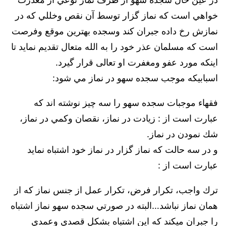
خواهي است كه نماز گزار توسط آن نقص وخللي كه در
نمازش رخ داده جبران كند وسجده بهترين موقع وفرصت
است كه مسلمان عذر خود را به الله متعال تقديم نمايد تا
اينكه مورد عفو ومغفرت او تعالى قرار گيرد
.
اسبابيكه موجب سجده سهو در نماز مي شود:
فقهاء موجبات سجده سهو را سه چيز نوشته اند كه
عبارت است از : زيادت در نماز، نقصان وكمي در نماز،
شك نمودن در نماز.
و در سه حالت كه نماز گزار در نماز خود اشتباه نمايد
عبارت است از :
ترك واجب، تكرار فرض، تكرار عمل از جنس نماز كه از
همان نماز نباشد…البته در صورتي سجده سهو نماز اشتباه
را جبران ميكند كه اين اشتباه بشكل قصدي وعمدي