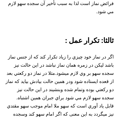
فرائض نماز است لذا به سبب تأخير آن سجده سهو لازم
مي شود.
ثالثا: تكرار عمل :
اگر در نماز خود چيزي را زياد تكرار كند كه از جنس نماز
باشد ليكن در زمره همان نماز نباشد در اين حالت نيز
سجده سهو بر وي لازم ميشود.مثلا در نماز دو ركعتي بعد
از قعده ايستاده شود ودر همين حالت بيادش بيايد كه نماز
دو ركعتي بوده وتمام شده وبنشيند در اين حالت نيز
سجده سهو لازم مي شود براي جبران همين اشتباه.
قابل ياد آوري است كه سهو ملا امام موجب سهو مقتدي
نيز ميگردد به اين معنى كه اگر امام سهو كند وسجده