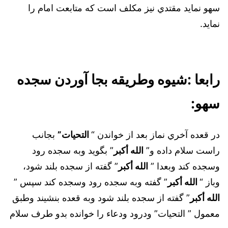
سهو نمايد مقتدي نيز مكلف است كه متابعت امام را
نمايد.
رابعا :شيوه وطريقه بجا آوردن سجده
سهو:
در قعده آخري نماز بعد از خواندن “
التحيات”
بجانب
راست سلام داده و”
الله أكبر
” بگويد وبه سجده رود
وسجده كند وبعدا ”
الله أكبر
” گفته از سجده بلند شود،
وباز “
الله أكبر
” گفته وبه سجده رود وسجده كند سپس ”
الله أكبر
” گفته از سجده بلند شود وبه قعده بنشيند وطبق
معمول ” التحيات” ودرود ودعاء را خوانده بدو طرف سلام