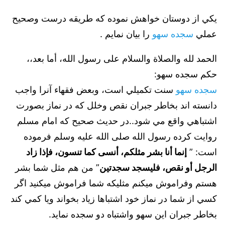
يكي از دوستان خواهش نموده كه طريقه درست وصحيح
عملي
سجده سهو
را بيان نمايم .
الحمد لله والصلاة والسلام على رسول الله، أما بعد،،
حكم سجده سهو:
سجده سهو
سنت تكميلي است، وبعض فقهاء آنرا واجب
دانسته اند بخاطر جبران نقص وخلل كه در نماز بصورت
اشتباهي واقع مي شود..در حديث صحيح كه امام مسلم
روايت كرده رسول الله صلى الله عليه وسلم فرموده
است: ”
إنما أنا بشر مثلكم، أنسى كما تنسون، فإذا زاد
الرجل أو نقص، فليسجد سجدتين
” من هم مثل شما بشر
هستم وفراموش ميكنم مثليكه شما فراموش ميكنيد اگر
كسي از شما در نماز خود اشتباها زياد بخواند ويا كمي كند
بخاطر جبران اين سهو واشتباه دو سجده نمايد.