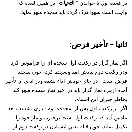
در قعده اول يا خواندن ”
التحيات
” در همين قعده كه
واجب است سهوا ترک گردد بايد سجده سهو نمايد.
ثانيا – تأخير فرض:
اگر نماز گزار در ركعت اول سجده اي را فراموش كرد
ودر ركعت دوم بيادش آمد وسجده كرد، چون سجده
فرض است ، در جاي خودش اداء نشده ودر اداي آن تأخير
آمده ازينرو نماز گزار بايد در اخير نماز سجده سهو كند
بخاطر جبران اين اشتباه.
اگر در ركعت اول پس از سجدهء دوم قدري نشست بعد
بيادش آمد كه ركعت اول است برخيزد، ونماز خود را
تكميل نمايد، چون قيام يعني ايستادن در ركعت دوم از