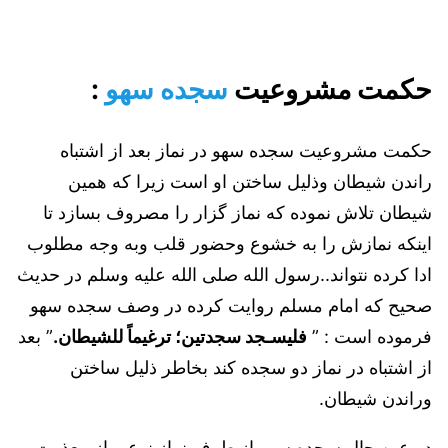
حكمت مشروعيت
سجده سهو
:
حكمت مشروعيت سجده سهو در نماز بعد از اشتباه
راندن شيطان وذليل ساختن او است زيرا كه همين
شيطان تلاش نموده كه نماز گزار را مصروف بسازد تا
اينكه نمازش را به خشوع وحضور قلب وبه وجه مطلوب
ادا كرده نتواند..رسول الله صلى الله عليه وسلم در حديث
صحيح كه امام مسلم روايت كرده در وصف سجده سهو
فرموده است : ”
فليسـجد سجدتين؛ ترغيماً للشيطان.
” بعد
از اشتباه در نماز دو سجده كند بخاطر ذليل ساختن
وراندن شيطان.
در عين حال سجده سهو از طرف نماز نوعي از معذرت